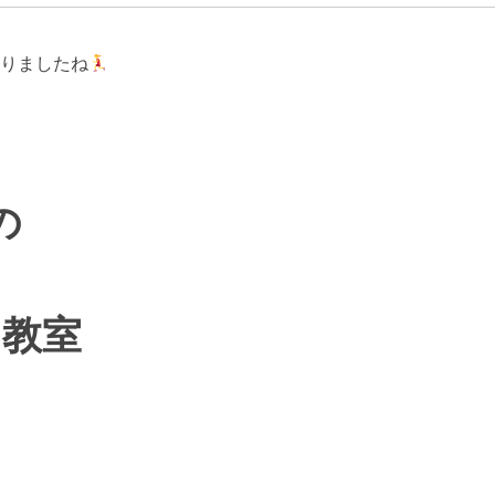
りましたね
の
ト教室