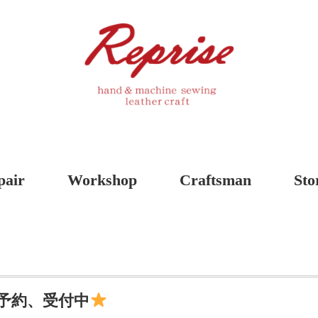
pair
Workshop
Craftsman
Sto
予約、受付中