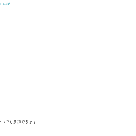
r_craft/
つでも参加できます