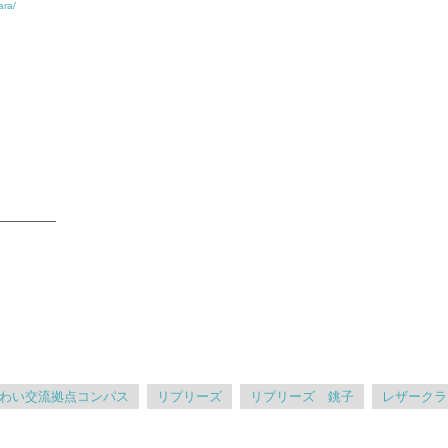
ara/
—————
わい交流拠点コンパス
リプリーズ
リプリーズ 銚子
レザークラ