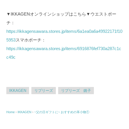
▼IKKAGENオンラインショップはこちら▼
ウエストポー
チ：
https://ikkagensawara.stores.jp/items/6a1ea0a6a49922171f10
5953
スマホポーチ：
https://ikkagensawara.stores.jp/items/6916876fef730a287c1c
c49c
IKKAGEN
リプリーズ
リプリーズ 銚子
Home
›
IKKAGEN
›
~父の日ギフトに~ おすすめの革小物①