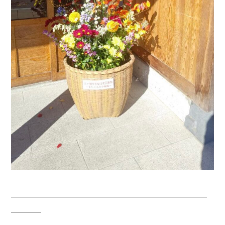
——————————————————————————
————