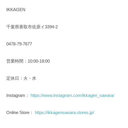
IKKAGEN
千葉県香取市佐原イ3394-2
0478-79-7677
営業時間：10:00-18:00
定休日：火・水
Instagram：
https://www.instagram.com/ikkagen_sawara/
Online Store：
https://ikkagensawara.stores.jp/