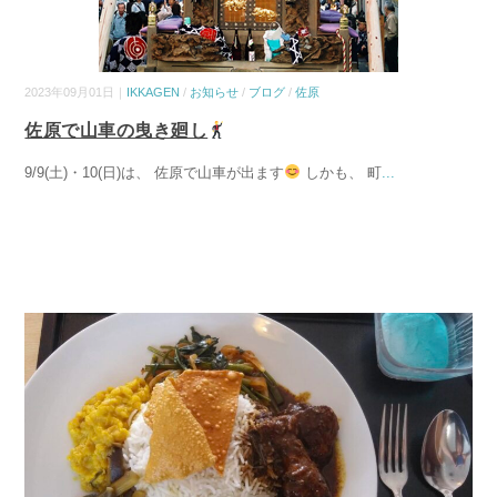
2023年09月01日｜
IKKAGEN
/
お知らせ
/
ブログ
/
佐原
佐原で山車の曳き廻し
9/9(土)・10(日)は、 佐原で山車が出ます
しかも、 町
...