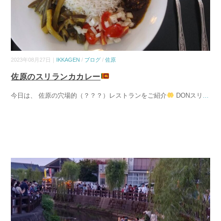
2023年08月27日｜
IKKAGEN
/
ブログ
/
佐原
佐原のスリランカカレー
今日は、 佐原の穴場的（？？？）レストランをご紹介
DONスリ
...