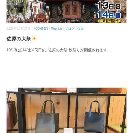
2023年10月06日｜
IKKAGEN
/
Reprise
/
ブログ
/
佐原
佐原の大祭
10/13(金)14(土)15(日)に 佐原の大祭 秋祭りが開催されます
...