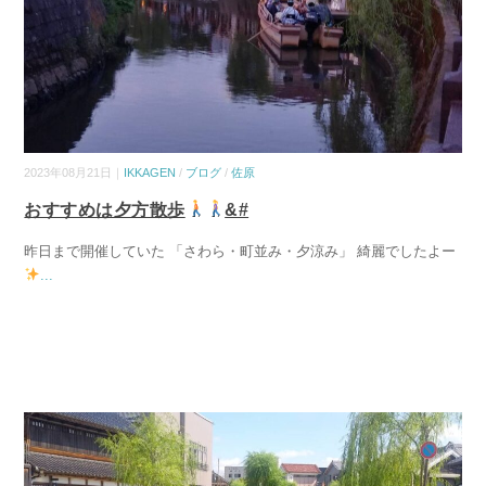
2023年08月21日｜
IKKAGEN
/
ブログ
/
佐原
おすすめは夕方散歩
&#
昨日まで開催していた 「さわら・町並み・夕涼み」 綺麗でしたよー
...