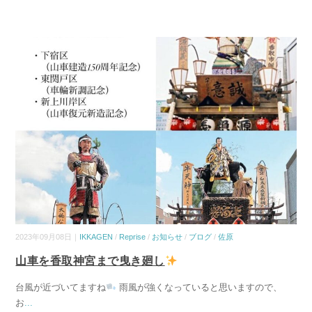
2023年09月08日｜
IKKAGEN
/
Reprise
/
お知らせ
/
ブログ
/
佐原
山車を香取神宮まで曳き廻し
台風が近づいてますね
雨風が強くなっていると思いますので、
お
...