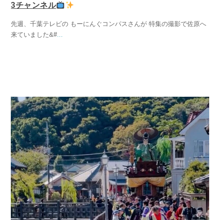
3チャンネル
先週、千葉テレビの もーにんぐコンパスさんが 特集の撮影で佐原へ
来ていました&#
...