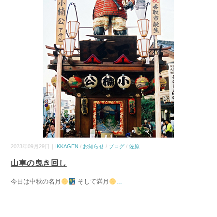
2023年09月29日｜
IKKAGEN
/
お知らせ
/
ブログ
/
佐原
山車の曳き回し
今日は中秋の名月
そして満月
...