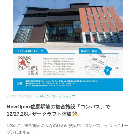
2022年12月23日｜
IKKAGEN
/
ワークショップ
NewOpen佐原駅前の複合施設「コンパス」で
12/27.28レザークラフト体験
12/25に、複合施設 みんなの賑わい交流館「コンパス」がついにオー
プンします&
...