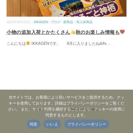
2022年09月02日｜
IKKAGEN
/
ブログ
/
新商品・再入荷商品
小物の追加入荷とかたくさん
秋のお楽しみ情報も
こんにちは
IKKAGENです。 9月に入りましたね&#x
...
当サイトでは、お客様により良いサービスをご提供するため、クッ
キーを使用しております。詳細はプライバシーポリシーをご覧くだ
さい。 また、サイト利用を継続することにより、クッキーの使用に
©
Reprise | リプリーズ | 革製品製造販売・修理
.
同意するものとします。
同意
いいえ
プライバシーポリシー