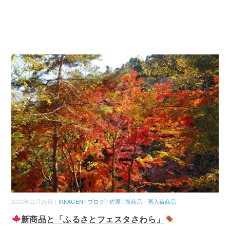
2022年11月25日｜
IKKAGEN
/
ブログ
/
佐原
/
新商品・再入荷商品
新商品と「ふるさとフェスタさわら」