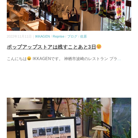
2022年11月11日｜
IKKAGEN
/
Reprise
/
ブログ
/
佐原
ポップアップストアは残すことあと3日
こんにちは
IKKAGENです。 神栖市波崎のレストラン プラ
...