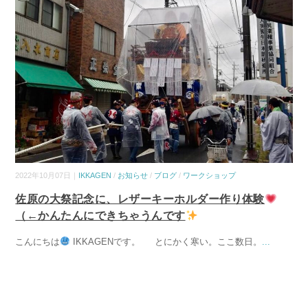
2022年10月07日｜
IKKAGEN
/
お知らせ
/
ブログ
/
ワークショップ
佐原の大祭記念に、レザーキーホルダー作り体験
（←かんたんにできちゃうんです
こんにちは
IKKAGENです。 とにかく寒い。ここ数日。
...