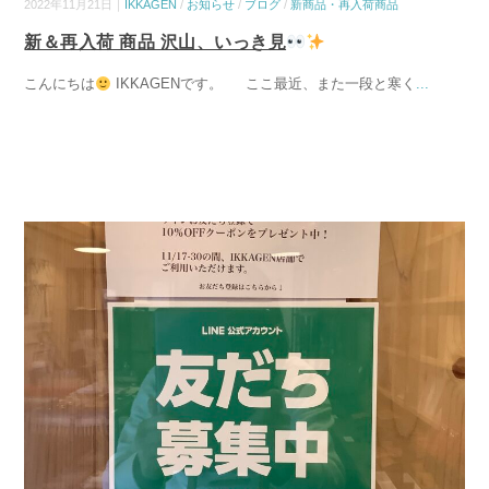
2022年11月21日｜
IKKAGEN
/
お知らせ
/
ブログ
/
新商品・再入荷商品
新＆再入荷 商品 沢山、いっき見
こんにちは
IKKAGENです。 ここ最近、また一段と寒く
...