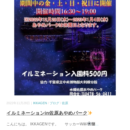
2022年11月28日｜
IKKAGEN
/
ブログ
/
佐原
イルミネーションin佐原あやめパーク
こんにちは。 IKKAGENです。 サッカーW杯
࿠
...