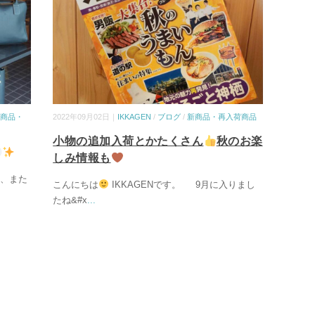
商品・
2022年09月02日｜
IKKAGEN
/
ブログ
/
新商品・再入荷商品
小物の追加入荷とかたくさん
秋のお楽
しみ情報も
近、また
こんにちは
IKKAGENです。 9月に入りまし
たね&#x
...