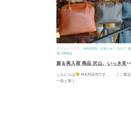
2022年11月21日｜
IKKAGEN
/
お知らせ
/
ブログ
/
新
再入荷商品
新＆再入荷 商品 沢山、いっき見
こんにちは
IKKAGENです。 ここ最
一段と寒く
...