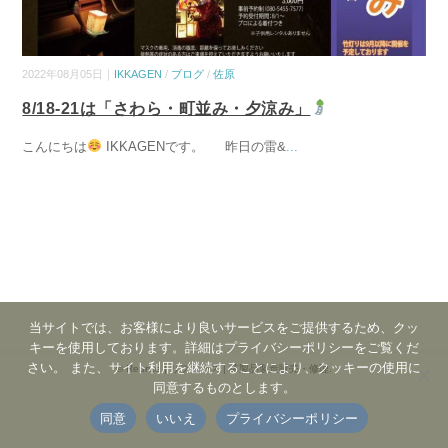
2022年08月05日｜
IKKAGEN
/
ブログ
/
佐原
8/18-21は「さわら・町並み・夕涼み」
こんにちは
IKKAGENです。 昨日の雷&
...
当サイトでは、お客様により良いサービスをご提供するため、クッ
キーを使用しております。詳細はプライバシーポリシーをご覧くだ
さい。 また、サイト利用を継続することにより、クッキーの使用に
©
Reprise | リプリーズ | 革製品製造販売・修理
.
同意するものとします。
同意
いいえ
プライバシーポリシー