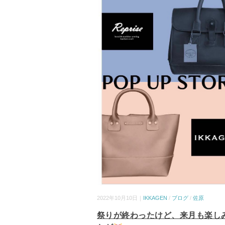
2022年10月10日｜
IKKAGEN
/
ブログ
/
佐原
祭りが終わったけど、来月も楽し