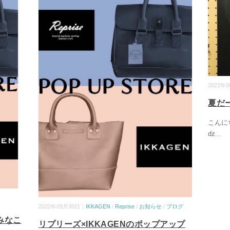
2022年
夏だ
こんに
ǳ
...
2022年09月30日｜
IKKAGEN
/
Reprise
/
お知らせ
/
ブログ
みなこ
リプリーズ×IKKAGENのポップアップ