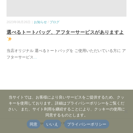
2023年06月26日｜
お知らせ
/
ブログ
選べるトートバッグ、アフターサービスがありますよ
当店オリジナル 選べるトートバッグを ご使用いただいている方に ア
フターサービス
...
当サイトでは、お客様により良いサービスをご提供するため、クッ
キーを使用しております。詳細はプライバシーポリシーをご覧くだ
さい。 また、サイト利用を継続することにより、クッキーの使用に
同意するものとします。
©
Reprise | リプリーズ | 革製品製造販売・修理
.
同意
いいえ
プライバシーポリシー